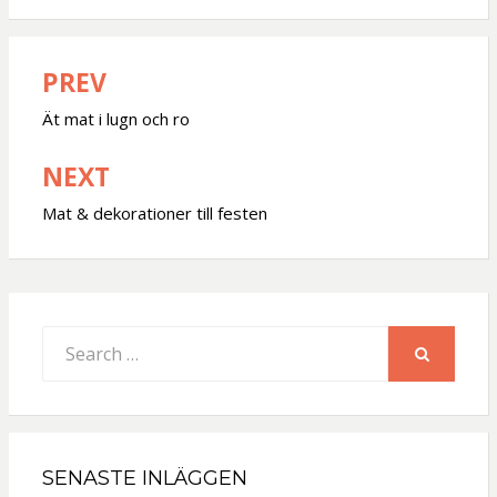
PREV
Inläggsnavigering
Ät mat i lugn och ro
NEXT
Mat & dekorationer till festen
Search
for:
SEARCH
SENASTE INLÄGGEN