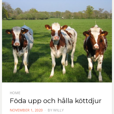
HOME
Föda upp och hålla köttdjur
POSTED
NOVEMBER 1, 2020
BY
WILLY