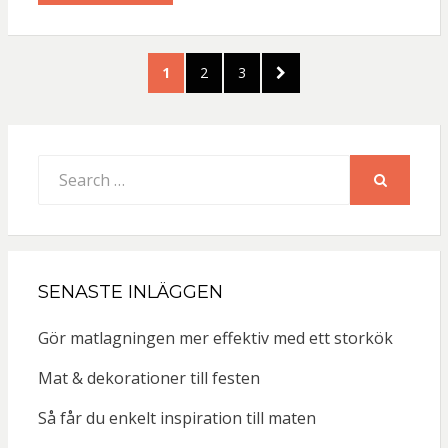
Sidnumrering
PAGE
PAGE
PAGE
NEXT
1
2
3
för
PAGE
inlägg
Search
for:
SEARCH
SENASTE INLÄGGEN
Gör matlagningen mer effektiv med ett storkök
Mat & dekorationer till festen
Så får du enkelt inspiration till maten