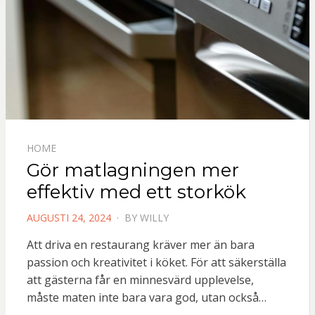
HOME
Gör matlagningen mer
effektiv med ett storkök
POSTED
AUGUSTI 24, 2024
BY
WILLY
ON
Att driva en restaurang kräver mer än bara
passion och kreativitet i köket. För att säkerställa
att gästerna får en minnesvärd upplevelse,
måste maten inte bara vara god, utan också…