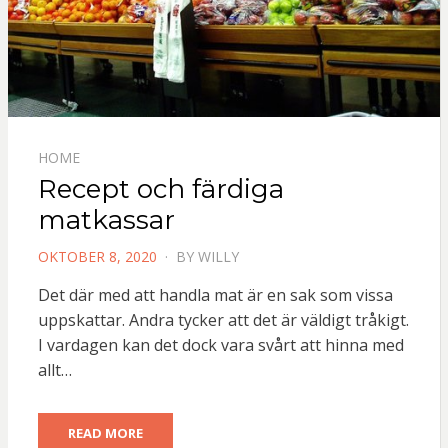
HOME
Recept och färdiga
matkassar
POSTED
OKTOBER 8, 2020
BY
WILLY
ON
Det där med att handla mat är en sak som vissa
uppskattar. Andra tycker att det är väldigt tråkigt.
I vardagen kan det dock vara svårt att hinna med
allt…
READ MORE