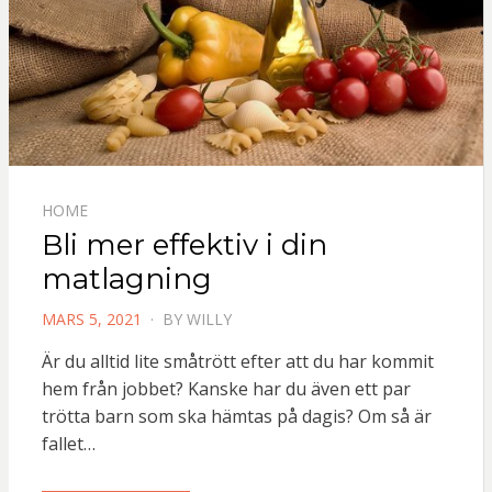
HOME
Bli mer effektiv i din
matlagning
POSTED
MARS 5, 2021
BY
WILLY
ON
Är du alltid lite småtrött efter att du har kommit
hem från jobbet? Kanske har du även ett par
trötta barn som ska hämtas på dagis? Om så är
fallet…