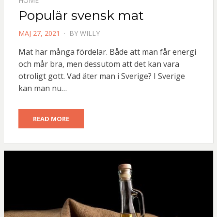
HOME
Populär svensk mat
POSTED
MAJ 27, 2021
BY
WILLY
ON
Mat har många fördelar. Både att man får energi
och mår bra, men dessutom att det kan vara
otroligt gott. Vad äter man i Sverige? I Sverige
kan man nu…
READ MORE