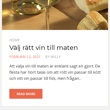
HOME
Välj rätt vin till maten
POSTED
FEBRUARI 12, 2021
BY
WILLY
ON
Att välja vin till maten är enklare sagt en gjort. De
flesta har hört talas om att rött vin passar till kött
och vitt vin passar till fisk, men frågan…
READ MORE