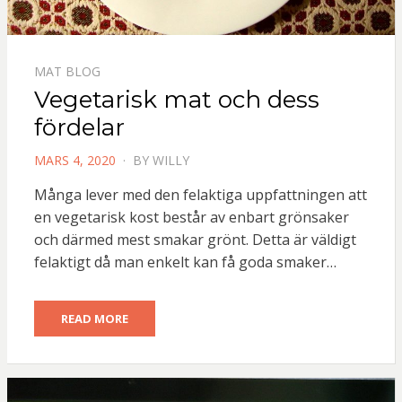
MAT BLOG
Vegetarisk mat och dess
fördelar
POSTED
MARS 4, 2020
BY
WILLY
ON
Många lever med den felaktiga uppfattningen att
en vegetarisk kost består av enbart grönsaker
och därmed mest smakar grönt. Detta är väldigt
felaktigt då man enkelt kan få goda smaker…
READ MORE