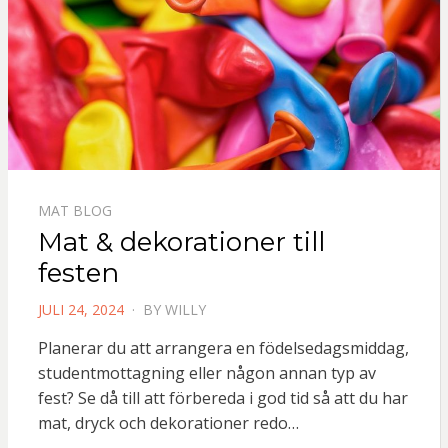
MAT BLOG
Mat & dekorationer till
festen
POSTED
JULI 24, 2024
BY
WILLY
ON
Planerar du att arrangera en födelsedagsmiddag,
studentmottagning eller någon annan typ av
fest? Se då till att förbereda i god tid så att du har
mat, dryck och dekorationer redo…