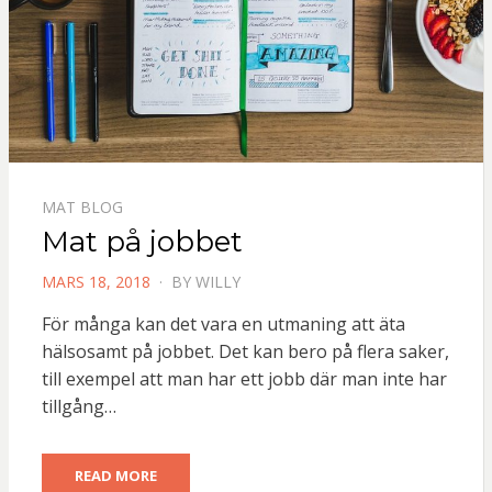
MAT BLOG
Mat på jobbet
POSTED
MARS 18, 2018
BY
WILLY
ON
För många kan det vara en utmaning att äta
hälsosamt på jobbet. Det kan bero på flera saker,
till exempel att man har ett jobb där man inte har
tillgång…
READ MORE