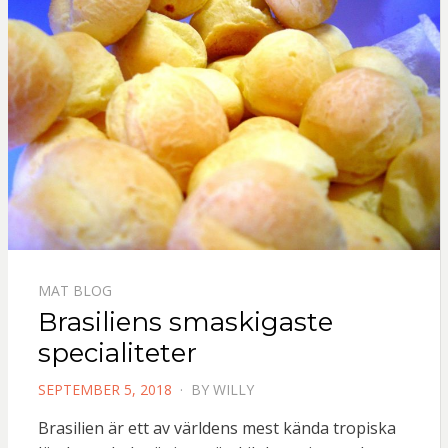
MAT BLOG
Brasiliens smaskigaste
specialiteter
POSTED
SEPTEMBER 5, 2018
BY
WILLY
ON
Brasilien är ett av världens mest kända tropiska