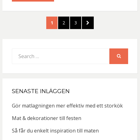
Sidnumrering
PAGE
PAGE
PAGE
NEXT
1
2
3
för
PAGE
inlägg
Search
for:
SEARCH
SENASTE INLÄGGEN
Gör matlagningen mer effektiv med ett storkök
Mat & dekorationer till festen
Så får du enkelt inspiration till maten