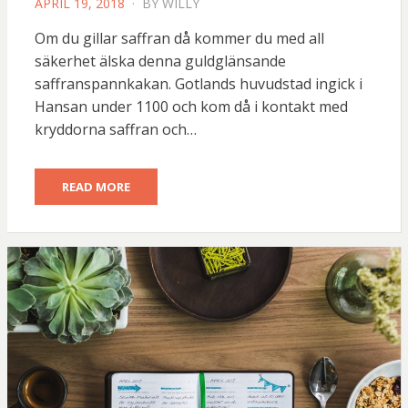
POSTED
APRIL 19, 2018
BY
WILLY
ON
Om du gillar saffran då kommer du med all
säkerhet älska denna guldglänsande
saffranspannkakan. Gotlands huvudstad ingick i
Hansan under 1100 och kom då i kontakt med
kryddorna saffran och…
READ MORE